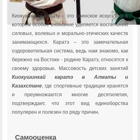
Киокушинкай каратэ – это воинское искусство, в
котором особое внимание уделяется воспитанию
силовых, волевых и морально-этических качеств
занимающихся. Каратэ – это замечательная
оздоровительная система, ведь нам знакомо, как
бережно на Востоке - родине Каратэ, относятся к
своему здоровью. Массовость детских занятий
Киокушинкай каратэ в Алматы и
Казахстане
, где спортивные традиции хранятся
и преумножаются многие десятилетия,
подтверждает, что этот вид единоборства
популярен и полезен по ряду причин.
Самооценка