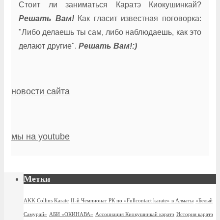
Стоит ли заниматься Каратэ Киокушинкай?
Решать Вам!
Как гласит известная поговорка:
"Либо делаешь ты сам, либо наблюдаешь, как это
делают другие".
Решать Вам!:)
новости сайта
мы на youtube
Метки
AKK Collins Karate
II-й Чемпионат РК по «Fullcontact karate» в Алматы
«Белый
Самурай»
АБИ «ОКИНАВА»
Ассоциация Киокушинкай каратэ
История каратэ