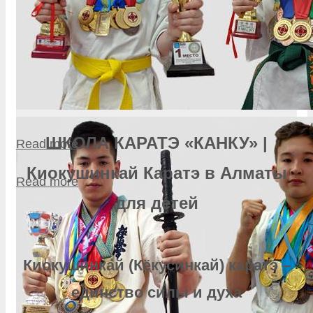
ШКОЛА КАРАТЭ «КАНКУ» |
Read more
Киокушинкай Каратэ в Алматы
Read more
для детей
Киокушинкай (Кёкусинкай) каратэ –
единство силы и духа