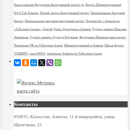
Казахстанская Федерация Киокушинкай каратэ-до
Каратэ Шинкиокушинкай
Клуб Гай Алматы
Летний лагерь Киокушинкай каратэ
Национальная Академия
Каратэ
Национальная академия кекусинкай каратэ
Первенство г.Алматы по
«Fullcontact karate»
Сенсей Денис Григорьев в Алматы
Турнир памяти Максима
Литвинова
Турнир памяти Эдуарда Разуваева
Федерация Шинкиокушин каратэ
Чемпионат РК по Fullcontact karate
Шинкиокушинкай в Алматы
Школа Каратэ
ТОШИРО
союз KFKO
чемпионат Алматы по Fullcontact karate
карта сайта
Контакты
050035, Казахстан, Алматы, 11-й микрорайон, улица
Щепеткова, 25