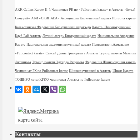
AKK Collins Karate
II-й Чемпионат РК по «Fullcontact karate» в Алматы
«Белый
Самурай»
АБИ «ОКИНАВА»
Ассоциация Киокушинкай каратэ
История каратэ
Казахстанская Федерация Киокушинкай каратэ-до
Каратэ Шинкиокушинкай
Клуб Гай Алматы
Летний лагерь Киокушинкай каратэ
Национальная Академия
Каратэ
Национальная академия кекусинкай каратэ
Первенство г.Алматы по
«Fullcontact karate»
Сенсей Денис Григорьев в Алматы
Турнир памяти Максима
Литвинова
Турнир памяти Эдуарда Разуваева
Федерация Шинкиокушин каратэ
Чемпионат РК по Fullcontact karate
Шинкиокушинкай в Алматы
Школа Каратэ
ТОШИРО
союз KFKO
чемпионат Алматы по Fullcontact karate
карта сайта
Контакты