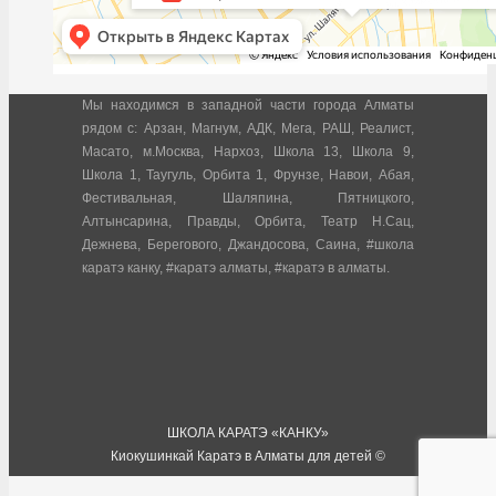
Мы находимся в западной части города Алматы
рядом с: Арзан, Магнум, АДК, Мега, РАШ, Реалист,
Масато, м.Москва, Нархоз, Школа 13, Школа 9,
Школа 1, Таугуль, Орбита 1, Фрунзе, Навои, Абая,
Фестивальная, Шаляпина, Пятницкого,
Алтынсарина, Правды, Орбита, Театр Н.Сац,
Дежнева, Берегового, Джандосова, Саина, #школа
каратэ канку, #каратэ алматы, #каратэ в алматы.
ШКОЛА КАРАТЭ «КАНКУ»
Киокушинкай Каратэ в Алматы для детей ©