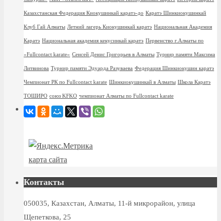
Казахстанская Федерация Киокушинкай каратэ-до
Каратэ Шинкиокушинкай
Клуб Гай Алматы
Летний лагерь Киокушинкай каратэ
Национальная Академия
Каратэ
Национальная академия кекусинкай каратэ
Первенство г.Алматы по
«Fullcontact karate»
Сенсей Денис Григорьев в Алматы
Турнир памяти Максима
Литвинова
Турнир памяти Эдуарда Разуваева
Федерация Шинкиокушин каратэ
Чемпионат РК по Fullcontact karate
Шинкиокушинкай в Алматы
Школа Каратэ
ТОШИРО
союз KFKO
чемпионат Алматы по Fullcontact karate
карта сайта
Контакты
050035, Казахстан, Алматы, 11-й микрорайон, улица
Щепеткова, 25