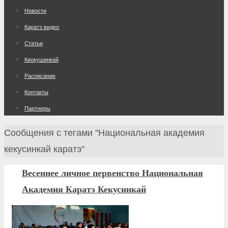
к
Новости
содержимому
Каратэ видео
Статьи
Киокушинкай
Расписание
Контакты
Партнеры
Главная
Сообщения с тегами "Национальная академия
кекусинкай каратэ"
Весеннее личное первенство Национальная
Академия Каратэ Кекусинкай