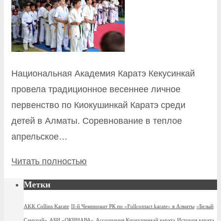
Национальная Академия Каратэ Кекусинкай
провела традиционное весеннее личное
первенство по Киокушинкай Каратэ среди
детей в Алматы. Соревнование в теплое
апрельское…
Читать полностью
Метки
AKK Collins Karate
II-й Чемпионат РК по «Fullcontact karate» в Алматы
«Белый
Самурай»
АБИ «ОКИНАВА»
Ассоциация Киокушинкай каратэ
История каратэ