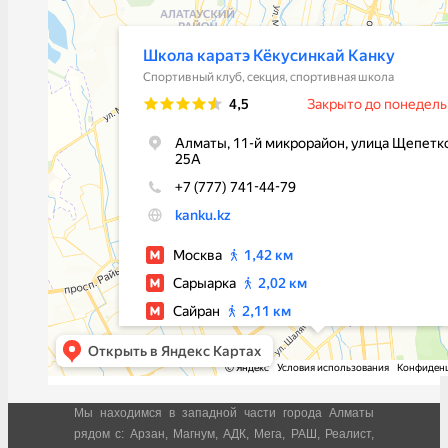
Мы находимся в западной части города Алматы
рядом с: Арзан, Магнум, АДК, Мега, РАШ, Реалист,