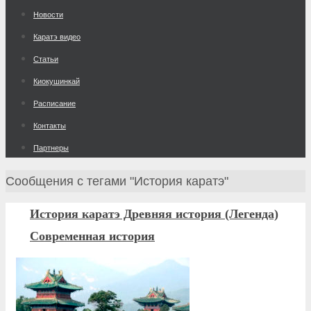
к
Новости
содержимому
Каратэ видео
Статьи
Киокушинкай
Расписание
Контакты
Партнеры
Главная
Сообщения с тегами "История каратэ"
История каратэ Древняя история (Легенда)
Современная история