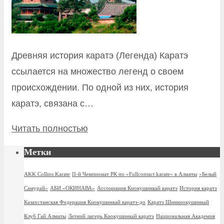
Древняя история каратэ (Легенда) Каратэ
ссылается на множество легенд о своем
происхождении. По одной из них, история
каратэ, связана с…
Читать полностью
Метки
AKK Collins Karate
II-й Чемпионат РК по «Fullcontact karate» в Алматы
«Белый
Самурай»
АБИ «ОКИНАВА»
Ассоциация Киокушинкай каратэ
История каратэ
Казахстанская Федерация Киокушинкай каратэ-до
Каратэ Шинкиокушинкай
Клуб Гай Алматы
Летний лагерь Киокушинкай каратэ
Национальная Академия