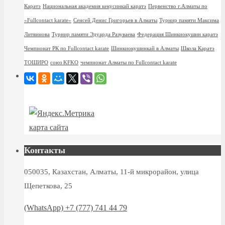
Каратэ
Национальная академия кекусинкай каратэ
Первенство г.Алматы по
«Fullcontact karate»
Сенсей Денис Григорьев в Алматы
Турнир памяти Максима
Литвинова
Турнир памяти Эдуарда Разуваева
Федерация Шинкиокушин каратэ
Чемпионат РК по Fullcontact karate
Шинкиокушинкай в Алматы
Школа Каратэ
ТОШИРО
союз KFKO
чемпионат Алматы по Fullcontact karate
карта сайта
Контакты
050035, Казахстан, Алматы, 11-й микрорайон, улица
Щепеткова, 25
(WhatsApp) +7 (777) 741 44 79