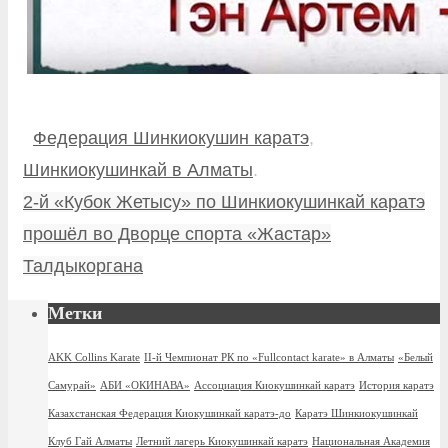
Федерация Шинкиокушин каратэ
,
Шинкиокушинкай в Алматы
.
2-й «Кубок Жетысу» по Шинкиокушинкай каратэ
прошёл во Дворце спорта «Жастар»
Талдыкоргана
Метки
AKK Collins Karate
II-й Чемпионат РК по «Fullcontact karate» в Алматы
«Белый
Самурай»
АБИ «ОКИНАВА»
Ассоциация Киокушинкай каратэ
История каратэ
Казахстанская Федерация Киокушинкай каратэ-до
Каратэ Шинкиокушинкай
Клуб Гай Алматы
Летний лагерь Киокушинкай каратэ
Национальная Академия