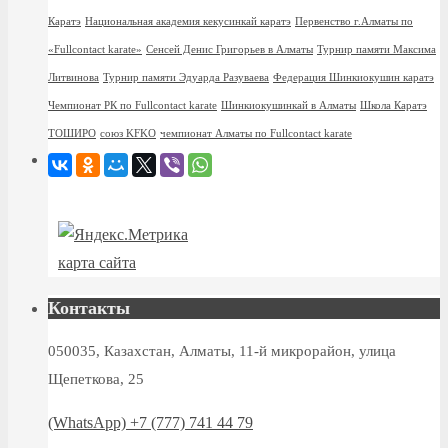
Каратэ
Национальная академия кекусинкай каратэ
Первенство г.Алматы по
«Fullcontact karate»
Сенсей Денис Григорьев в Алматы
Турнир памяти Максима
Литвинова
Турнир памяти Эдуарда Разуваева
Федерация Шинкиокушин каратэ
Чемпионат РК по Fullcontact karate
Шинкиокушинкай в Алматы
Школа Каратэ
ТОШИРО
союз KFKO
чемпионат Алматы по Fullcontact karate
карта сайта
Контакты
050035, Казахстан, Алматы, 11-й микрорайон, улица
Щепеткова, 25
(WhatsApp) +7 (777) 741 44 79