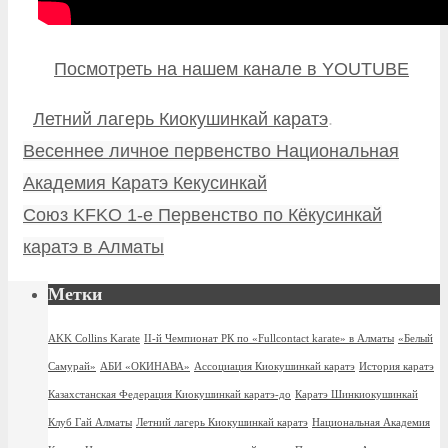
Посмотреть на нашем канале в YOUTUBE
Летний лагерь Киокушинкай каратэ
.
Весеннее личное первенство Национальная
Академия Каратэ Кекусинкай
Союз KFKO 1-е Первенство по Кёкусинкай
каратэ в Алматы
Метки
AKK Collins Karate
II-й Чемпионат РК по «Fullcontact karate» в Алматы
«Белый
Самурай»
АБИ «ОКИНАВА»
Ассоциация Киокушинкай каратэ
История каратэ
Казахстанская Федерация Киокушинкай каратэ-до
Каратэ Шинкиокушинкай
Клуб Гай Алматы
Летний лагерь Киокушинкай каратэ
Национальная Академия