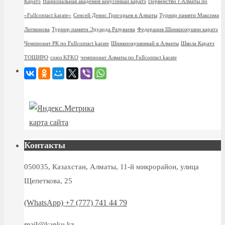
Каратэ
Национальная академия кекусинкай каратэ
Первенство г.Алматы по
«Fullcontact karate»
Сенсей Денис Григорьев в Алматы
Турнир памяти Максима
Литвинова
Турнир памяти Эдуарда Разуваева
Федерация Шинкиокушин каратэ
Чемпионат РК по Fullcontact karate
Шинкиокушинкай в Алматы
Школа Каратэ
ТОШИРО
союз KFKO
чемпионат Алматы по Fullcontact karate
карта сайта
Контакты
050035, Казахстан, Алматы, 11-й микрорайон, улица
Щепеткова, 25
(WhatsApp) +7 (777) 741 44 79
mail@kanku.kz