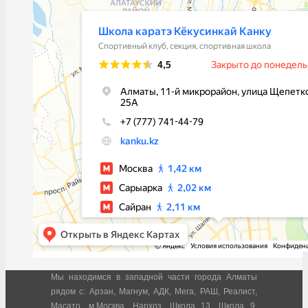
Мы находимся в западной части города Алматы
рядом с: Арзан, Магнум, АДК, Мега, РАШ, Реалист,
Масато, м.Москва, Нархоз, Школа 13, Школа 9,